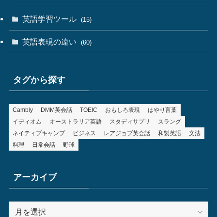
英語学習ツール
(15)
英語表現の違い
(60)
タグから探す
Cambly
DMM英会話
TOEIC
おもしろ表現
はやり言葉
イディオム
オーストラリア英語
スタディサプリ
スラング
ネイティブキャンプ
ビジネス
レアジョブ英会話
和製英語
文法
料理
日常会話
野球
アーカイブ
ア