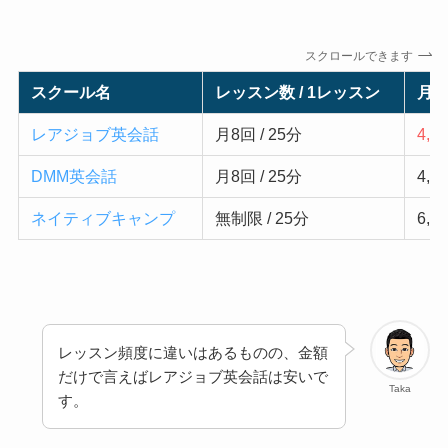
スクロールできます
スクール名
レッスン数 / 1レッスン
月
レアジョブ英会話
月8回 / 25分
4,9
DMM英会話
月8回
/ 25分
4,8
ネイティブキャンプ
無制限
/ 25分
6,4
レッスン頻度に違いはあるものの、金額
だけで言えばレアジョブ英会話は安いで
Taka
す。