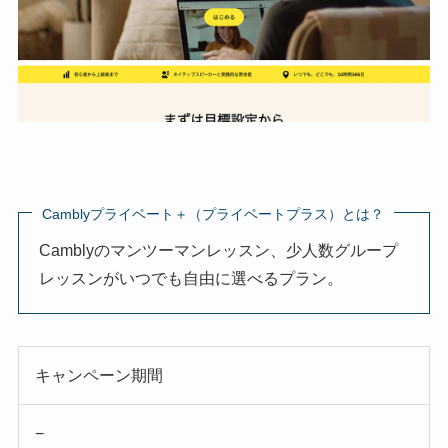
Camblyプライベート＋（プライベートプラス）とは？
Camblyのマンツーマンレッスン、少人数グループ
レッスンがいつでも自由に選べるプラン。
キャンペーン期間
−