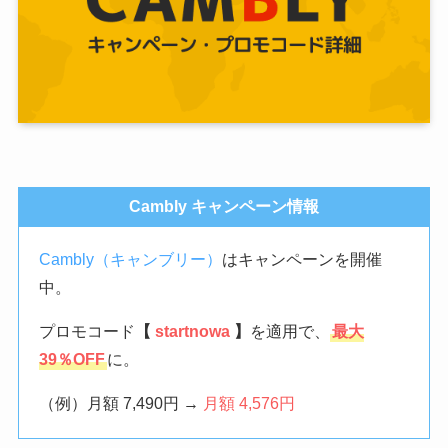
Cambly キャンペーン
情報
Cambly（キャンブリー）
はキャンペーンを開催
中。
プロモコード
【
startnowa
】
を適用で、
最大
39％OFF
に。
（例）月額 7,490円 →
月額 4,576円