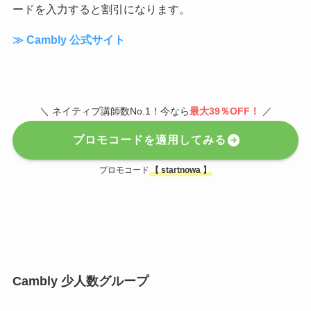
ードを入力すると割引になります。
≫ Cambly 公式サイト
＼ ネイティブ講師数No.1！今なら
最大39％OFF！
／
プロモコードを適用してみる
プロモコード
【
startnowa
】
Cambly 少人数グループ