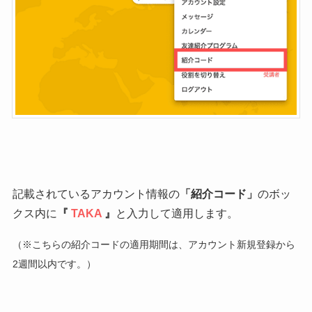
記載されているアカウント情報の
「紹介コード」
のボッ
クス内に
『
TAKA
』
と入力して適用します。
（※こちらの紹介コードの適用期間は、アカウント新規登録から
2週間以内です。）