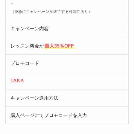
−
（※急にキャンペーンが終了する可能性あり）
キャンペーン内容
レッスン料金が
最大35％OFF
プロモコード
TAKA
キャンペーン適用方法
購入ページにてプロモコードを入力