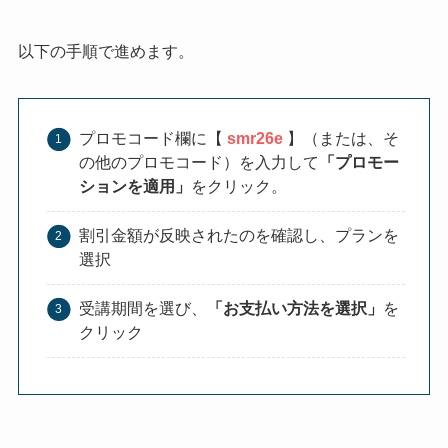
以下の手順で進めます。
プロモコード欄に【
smr26e
】（または、そ
の他のプロモコード）を入力して
「プロモー
ションを適用」
をクリック。
割引金額が反映されたのを確認し、プランを
選択
受講期間を選び、
「お支払い方法を選択」
を
クリック