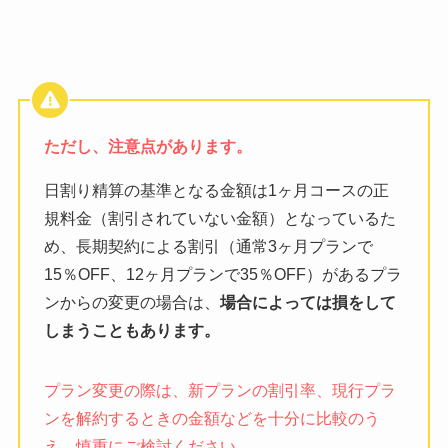
ただし、注意点があります。
日割り精算の基準となる金額は1ヶ月コースの正
規料金（割引されていない金額）となっているた
め、長期契約による割引（通常3ヶ月プランで
15％OFF、12ヶ月プランで35％OFF）があるプラ
ンからの変更の場合は、
場合によっては損をして
しまうこともあります。
プラン変更の際は、新プランの割引率、現行プラ
ンを解約するときの金額などを十分に比較のう
え、慎重にご検討ください。