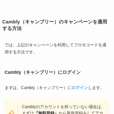
Cambly（キャンブリー）のキャンペーンを適用
する方法
では、上記のキャンペーンを利用してプロモコードを適
用する方法です。
Cambly（キャンブリー）にログイン
まずは、Cambly（キャンブリー）に
ログイン
します。
Camblyのアカウントを持っていない場合は、
まずは
『無料登録』
から新規登録をしてアカ