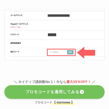
＼ ネイティブ講師数No.1！今なら
最大39％OFF！
／
プロモコードを適用してみる
プロモコード
【
startnowa
】