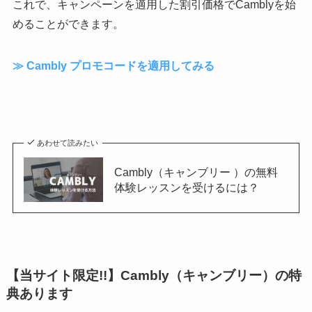
これで、キャンペーンを適用した割引価格でCamblyを始
めることができます。
≫ Cambly プロモコードを適用してみる
あわせて読みたい
Cambly（キャンブリー ）の無料
体験レッスンを受けるには？
【当サイト限定!!】Cambly（キャンブリー）の特
典あります