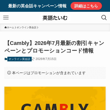
最新の英会話キャンペーン情報
詳細はこちら
ホーム
オンライン英会話
【Cambly】2026年7月最新の割引キャン
ペーンとプロモーションコード情報
2026年7月15日
オンライン英会話
本ページはプロモーションが含まれています