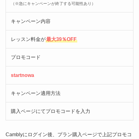
（※急にキャンペーンが終了する可能性あり）
キャンペーン内容
レッスン料金が
最大39％OFF
プロモコード
startnowa
キャンペーン適用方法
購入ページにてプロモコードを入力
Camblyにログイン後、プラン購入ページで上記プロモコ