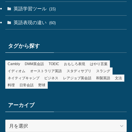
英語学習ツール
(15)
英語表現の違い
(60)
タグから探す
Cambly
DMM英会話
TOEIC
おもしろ表現
はやり言葉
イディオム
オーストラリア英語
スタディサプリ
スラング
ネイティブキャンプ
ビジネス
レアジョブ英会話
和製英語
文法
料理
日常会話
野球
アーカイブ
ア
ー