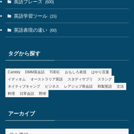
英語フレーズ
(600)
英語学習ツール
(15)
英語表現の違い
(60)
タグから探す
Cambly
DMM英会話
TOEIC
おもしろ表現
はやり言葉
イディオム
オーストラリア英語
スタディサプリ
スラング
ネイティブキャンプ
ビジネス
レアジョブ英会話
和製英語
文法
料理
日常会話
野球
アーカイブ
ア