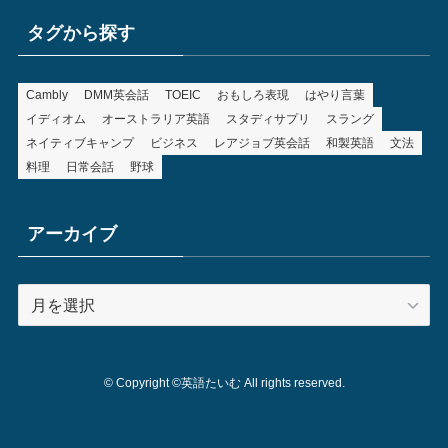
タグから探す
Cambly
DMM英会話
TOEIC
おもしろ表現
はやり言葉
イディオム
オーストラリア英語
スタディサプリ
スラング
ネイティブキャンプ
ビジネス
レアジョブ英会話
和製英語
文法
料理
日常会話
野球
アーカイブ
ア
ー
カ
イ
©
Copyright ©英語たいむ All rights reserved.
ブ