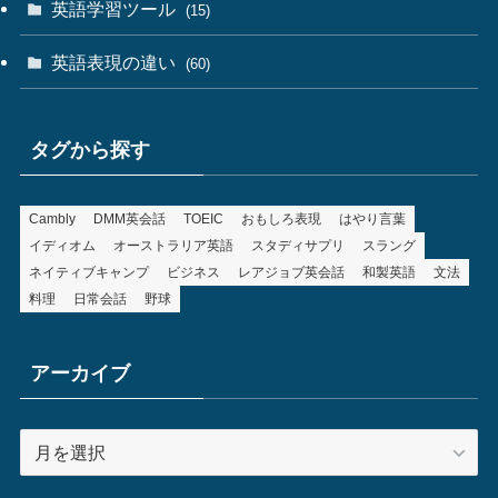
英語学習ツール
(15)
英語表現の違い
(60)
タグから探す
Cambly
DMM英会話
TOEIC
おもしろ表現
はやり言葉
イディオム
オーストラリア英語
スタディサプリ
スラング
ネイティブキャンプ
ビジネス
レアジョブ英会話
和製英語
文法
料理
日常会話
野球
アーカイブ
ア
ー
カ