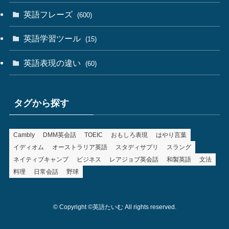
英語フレーズ
(600)
英語学習ツール
(15)
英語表現の違い
(60)
タグから探す
Cambly
DMM英会話
TOEIC
おもしろ表現
はやり言葉
イディオム
オーストラリア英語
スタディサプリ
スラング
ネイティブキャンプ
ビジネス
レアジョブ英会話
和製英語
文法
料理
日常会話
野球
©
Copyright ©英語たいむ All rights reserved.