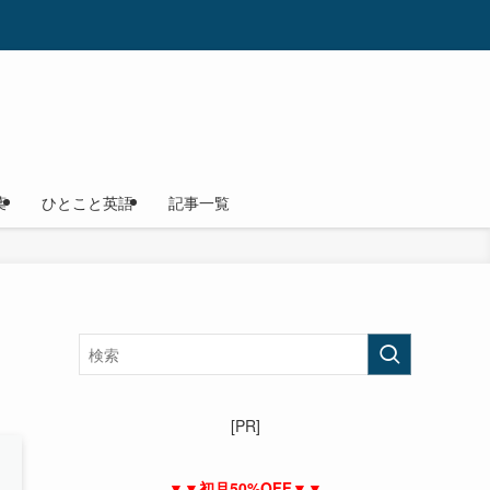
葉
ひとこと英語
記事一覧
[PR]
▼▼初月50%OFF▼▼