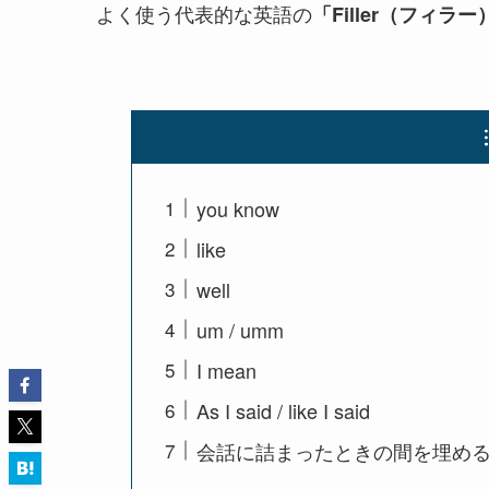
よく使う代表的な英語の
「
Filler（フィラー
you know
like
well
um / umm
I mean
As I said / like I said
会話に詰まったときの間を埋める