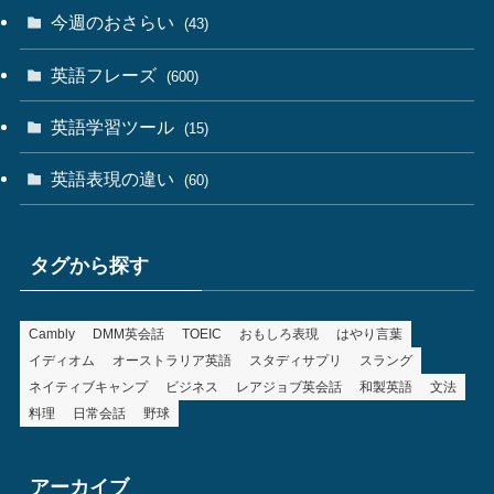
今週のおさらい
(43)
英語フレーズ
(600)
英語学習ツール
(15)
英語表現の違い
(60)
タグから探す
Cambly
DMM英会話
TOEIC
おもしろ表現
はやり言葉
イディオム
オーストラリア英語
スタディサプリ
スラング
ネイティブキャンプ
ビジネス
レアジョブ英会話
和製英語
文法
料理
日常会話
野球
アーカイブ