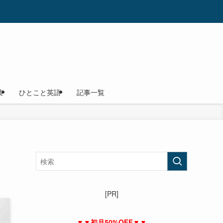
葉
ひとこと英語
記事一覧
[PR]
▼▼初月50%OFF▼▼