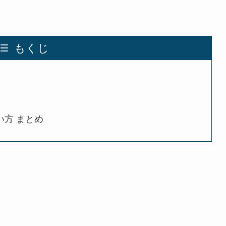
もくじ
と使い方 まとめ
？