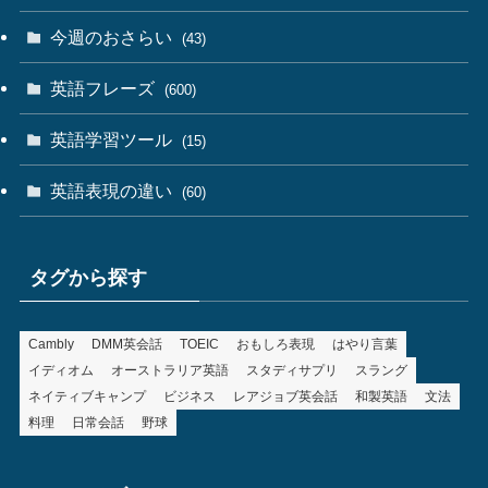
今週のおさらい
(43)
英語フレーズ
(600)
英語学習ツール
(15)
英語表現の違い
(60)
タグから探す
Cambly
DMM英会話
TOEIC
おもしろ表現
はやり言葉
イディオム
オーストラリア英語
スタディサプリ
スラング
ネイティブキャンプ
ビジネス
レアジョブ英会話
和製英語
文法
料理
日常会話
野球