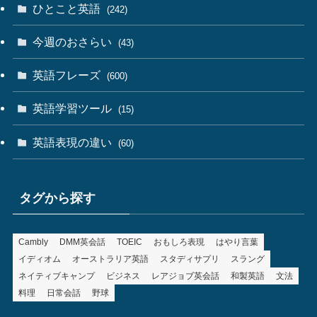
ひとこと英語
(242)
今週のおさらい
(43)
英語フレーズ
(600)
英語学習ツール
(15)
英語表現の違い
(60)
タグから探す
Cambly
DMM英会話
TOEIC
おもしろ表現
はやり言葉
イディオム
オーストラリア英語
スタディサプリ
スラング
ネイティブキャンプ
ビジネス
レアジョブ英会話
和製英語
文法
料理
日常会話
野球