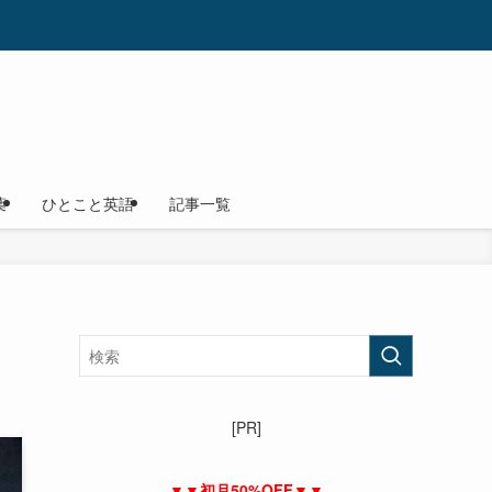
葉
ひとこと英語
記事一覧
[PR]
▼▼初月50%OFF▼▼