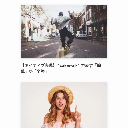
較
【ネイティブ表現】 “cakewalk” で表す「簡
単」や「楽勝」