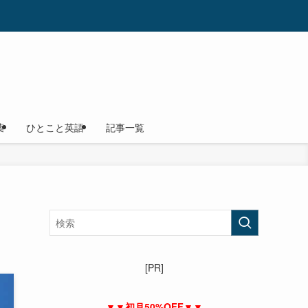
葉
ひとこと英語
記事一覧
[PR]
▼▼初月50%OFF▼▼