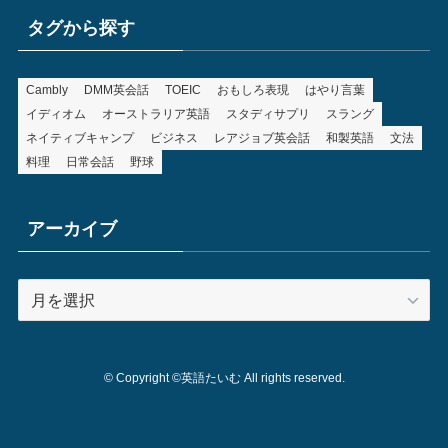
タグから探す
Cambly
DMM英会話
TOEIC
おもしろ表現
はやり言葉
イディオム
オーストラリア英語
スタディサプリ
スラング
ネイティブキャンプ
ビジネス
レアジョブ英会話
和製英語
文法
料理
日常会話
野球
アーカイブ
ア
ー
カ
イ
©
Copyright ©英語たいむ All rights reserved.
ブ