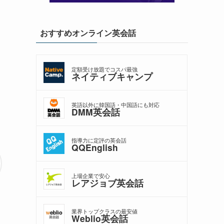
と
おすすめオンライン英会話
定額受け放題でコスパ最強
ネイティブキャンプ
英語以外に韓国語・中国語にも対応
DMM英会話
指導力に定評の英会話
QQEnglish
上場企業で安心
レアジョブ英会話
業界トップクラスの最安値
Weblio英会話