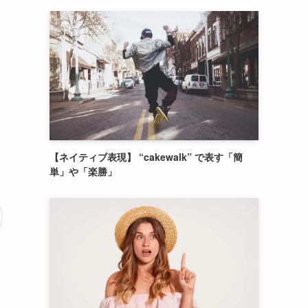
ス
【ネイティブ表現】 “cakewalk” で表す「簡
単」や「楽勝」