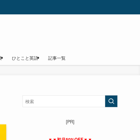
葉
ひとこと英語
記事一覧
[PR]
▼▼初月50%OFF▼▼