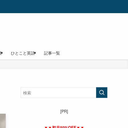
葉
ひとこと英語
記事一覧
[PR]
▼▼初月50%OFF▼▼