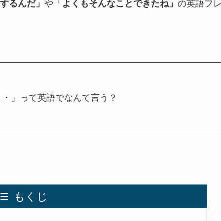
や
の英語フ
するんだ」
「よくもそんなことできたね」
・・」って英語でなんて言う？
もくじ