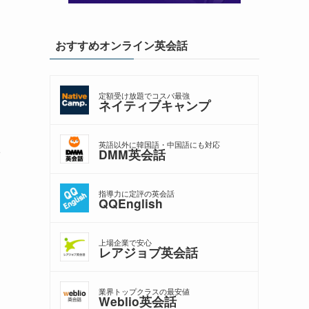
おすすめオンライン英会話
定額受け放題でコスパ最強
ネイティブキャンプ
た
英語以外に韓国語・中国語にも対応
DMM英会話
指導力に定評の英会話
QQEnglish
上場企業で安心
レアジョブ英会話
業界トップクラスの最安値
Weblio英会話