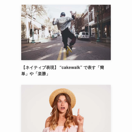
こ
【ネイティブ表現】 “cakewalk” で表す「簡
単」や「楽勝」