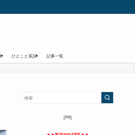
葉
ひとこと英語
記事一覧
[PR]
▼▼初月50%OFF▼▼