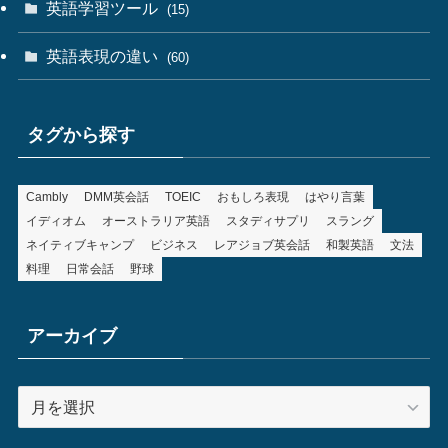
英語学習ツール
(15)
英語表現の違い
(60)
タグから探す
Cambly
DMM英会話
TOEIC
おもしろ表現
はやり言葉
イディオム
オーストラリア英語
スタディサプリ
スラング
ネイティブキャンプ
ビジネス
レアジョブ英会話
和製英語
文法
料理
日常会話
野球
アーカイブ
ア
ー
カ