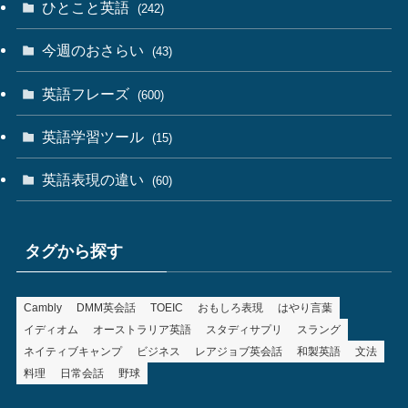
ひとこと英語
(242)
今週のおさらい
(43)
英語フレーズ
(600)
英語学習ツール
(15)
英語表現の違い
(60)
タグから探す
Cambly
DMM英会話
TOEIC
おもしろ表現
はやり言葉
イディオム
オーストラリア英語
スタディサプリ
スラング
ネイティブキャンプ
ビジネス
レアジョブ英会話
和製英語
文法
料理
日常会話
野球