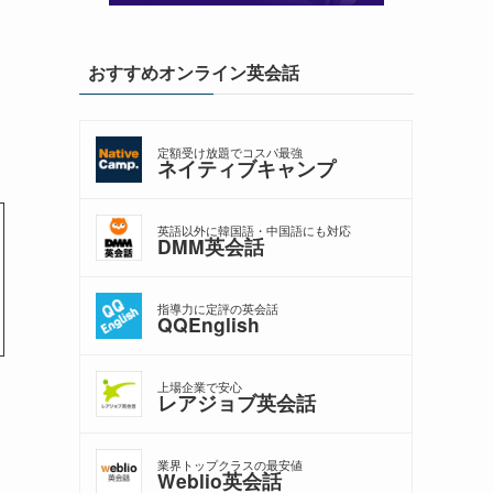
おすすめオンライン英会話
定額受け放題でコスパ最強
ネイティブキャンプ
英語以外に韓国語・中国語にも対応
DMM英会話
指導力に定評の英会話
QQEnglish
上場企業で安心
レアジョブ英会話
業界トップクラスの最安値
Weblio英会話