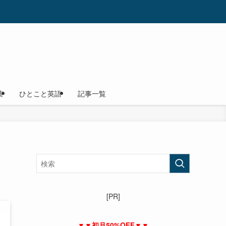
葉
ひとこと英語
記事一覧
[PR]
▼▼初月50%OFF▼▼