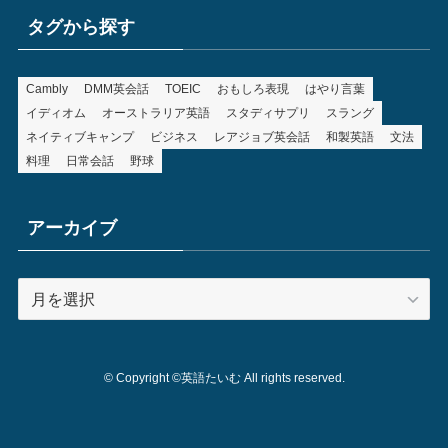
タグから探す
Cambly
DMM英会話
TOEIC
おもしろ表現
はやり言葉
イディオム
オーストラリア英語
スタディサプリ
スラング
ネイティブキャンプ
ビジネス
レアジョブ英会話
和製英語
文法
料理
日常会話
野球
アーカイブ
ア
ー
カ
イ
©
Copyright ©英語たいむ All rights reserved.
ブ