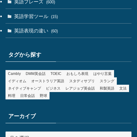
英語フレーズ
(600)
英語学習ツール
(15)
英語表現の違い
(60)
タグから探す
Cambly
DMM英会話
TOEIC
おもしろ表現
はやり言葉
イディオム
オーストラリア英語
スタディサプリ
スラング
ネイティブキャンプ
ビジネス
レアジョブ英会話
和製英語
文法
料理
日常会話
野球
アーカイブ
ア