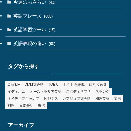
今週のおさらい
(43)
英語フレーズ
(600)
英語学習ツール
(15)
英語表現の違い
(60)
タグから探す
Cambly
DMM英会話
TOEIC
おもしろ表現
はやり言葉
イディオム
オーストラリア英語
スタディサプリ
スラング
ネイティブキャンプ
ビジネス
レアジョブ英会話
和製英語
文法
料理
日常会話
野球
アーカイブ