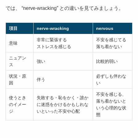
では、 “nerve-wracking” との違いを見てみましょう。
項目
nerve-wracking
nervous
非常に緊張する
不安を感じてる
意味
ストレスを感じる
落ち着かない
ニュアン
強い
比較的弱い
ス
状況・原
必ずしも伴わな
伴う
因
い
不安を感じる、
使うとき
失敗する・恥をかく・誰か
落ち着かないと
のイメー
に迷惑をかけるかもしれな
いう心理的な状
ジ
いといった不安や心配
態