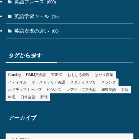
英語フレーズ
(600)
英語学習ツール
(15)
英語表現の違い
(60)
タグから探す
Cambly
DMM英会話
TOEIC
おもしろ表現
はやり言葉
イディオム
オーストラリア英語
スタディサプリ
スラング
ネイティブキャンプ
ビジネス
レアジョブ英会話
和製英語
文法
料理
日常会話
野球
アーカイブ
ア