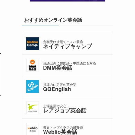
おすすめオンライン英会話
定額受け放題でコスパ最強
ネイティブキャンプ
英語以外に韓国語・中国語にも対応
DMM英会話
指導力に定評の英会話
QQEnglish
上場企業で安心
レアジョブ英会話
業界トップクラスの最安値
Weblio英会話