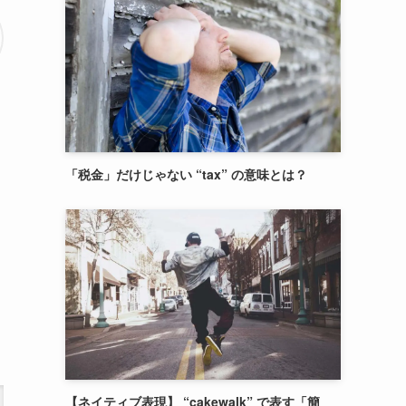
「税金」だけじゃない “tax” の意味とは？
【ネイティブ表現】 “cakewalk” で表す「簡