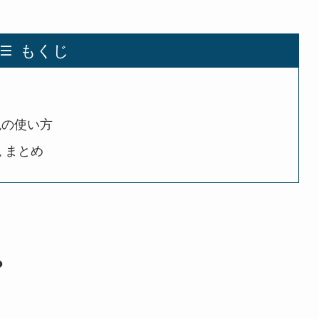
もくじ
？
現の使い方
 まとめ
？