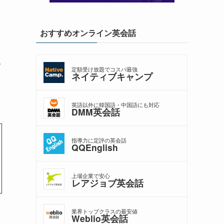
おすすめオンライン英会話
つ
定額受け放題でコスパ最強
ネイティブキャンプ
英語以外に韓国語・中国語にも対応
DMM英会話
指導力に定評の英会話
QQEnglish
上場企業で安心
レアジョブ英会話
業界トップクラスの最安値
Weblio英会話