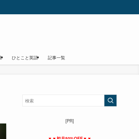
葉
ひとこと英語
記事一覧
[PR]
▼▼初月50%OFF▼▼