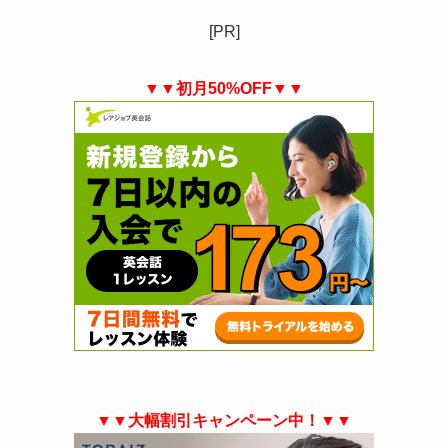
[PR]
▼▼初月50%OFF▼▼
▼▼大幅割引キャンペーン中！▼▼