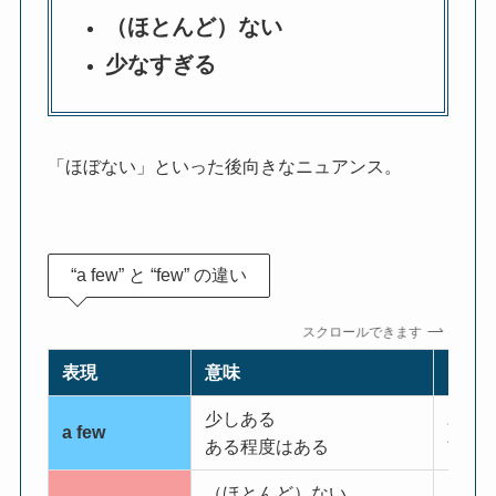
（ほとんど）ない
少なすぎる
「ほぼない」といった後向きなニュアンス。
“a few” と “few” の違い
スクロールできます
表現
意味
ニュ
少しある
ポジ
a few
ある程度はある
前向
（ほとんど）ない
ネガ