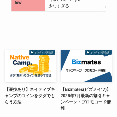
few
少なすぎる
残念
オンライン英会話
オンライン英会話
【裏技あり】ネイティブキ
【Bizmates(ビズメイツ)】
ャンプのコインをタダでも
2026年7月最新の割引キャ
らう方法
ンペーン・プロモコード情
報