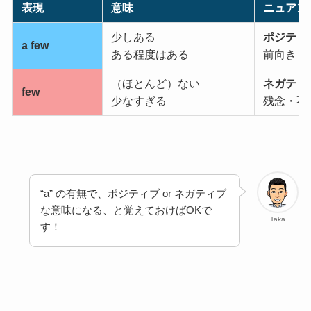
表現
意味
ニュアン
少しある
ポジティ
a few
ある程度はある
前向き
（ほとんど）ない
ネガティ
few
少なすぎる
残念・不
“a” の有無で、ポジティブ or ネガティブ
な意味になる、と覚えておけばOKで
Taka
す！