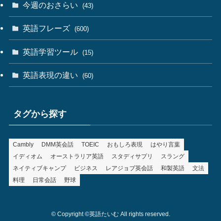
今週のおさらい
(43)
英語フレーズ
(600)
英語学習ツール
(15)
英語表現の違い
(60)
タグから探す
Cambly
DMM英会話
TOEIC
おもしろ表現
はやり言葉
イディオム
オーストラリア英語
スタディサプリ
スラング
ネイティブキャンプ
ビジネス
レアジョブ英会話
和製英語
文法
料理
日常会話
野球
©
Copyright ©英語たいむ All rights reserved.