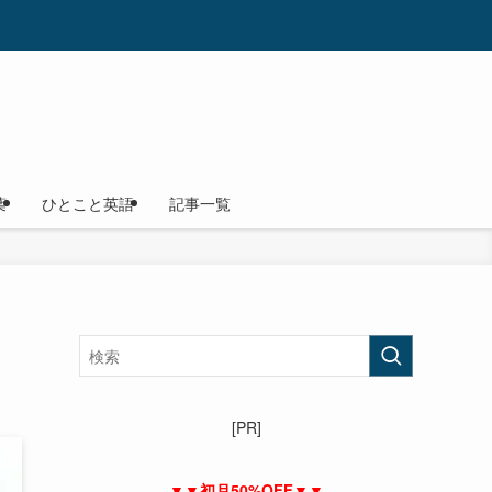
葉
ひとこと英語
記事一覧
[PR]
▼▼初月50%OFF▼▼