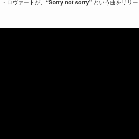
ミ・ロヴァートが、
という曲をリリー
“Sorry not sorry”