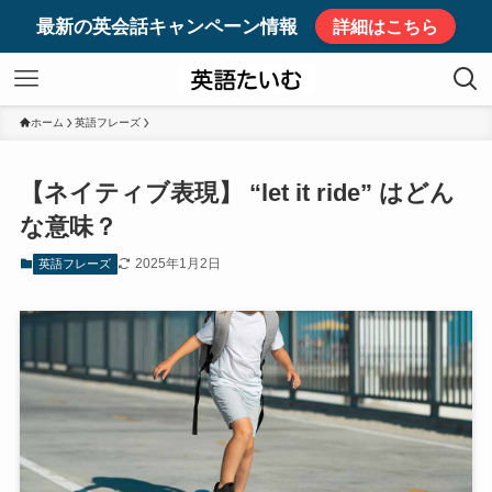
最新の英会話キャンペーン情報
詳細はこちら
ホーム
英語フレーズ
【ネイティブ表現】 “let it ride” はどん
な意味？
2025年1月2日
英語フレーズ