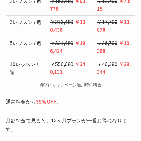
2レッスン / 週
￥153,480
￥93,
￥12,790
￥7,8
776
15
3レッスン / 週
￥213,480
￥13
￥17,790
￥10,
0,436
870
5レッスン / 週
￥321,480
￥19
￥26,790
￥16,
6,424
369
10レッスン /
￥556,680
￥34
￥46,390
￥28,
週
0,131
344
赤字はキャンペーン適用時の料金
通常料金から
39％OFF
。
月額料金で見ると、12ヶ月プランが一番お得になりま
す。