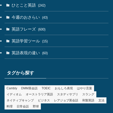
ひとこと英語
(242)
今週のおさらい
(43)
英語フレーズ
(600)
英語学習ツール
(15)
英語表現の違い
(60)
タグから探す
Cambly
DMM英会話
TOEIC
おもしろ表現
はやり言葉
イディオム
オーストラリア英語
スタディサプリ
スラング
ネイティブキャンプ
ビジネス
レアジョブ英会話
和製英語
文法
料理
日常会話
野球