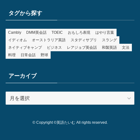
タグから探す
Cambly
DMM英会話
TOEIC
おもしろ表現
はやり言葉
イディオム
オーストラリア英語
スタディサプリ
スラング
ネイティブキャンプ
ビジネス
レアジョブ英会話
和製英語
文法
料理
日常会話
野球
アーカイブ
ア
ー
カ
イ
©
Copyright ©英語たいむ All rights reserved.
ブ