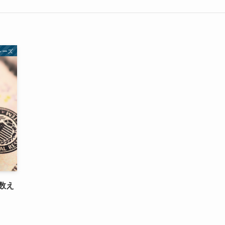
レーズ
数え