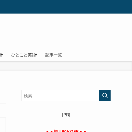
葉
ひとこと英語
記事一覧
[PR]
▼▼初月50%OFF▼▼