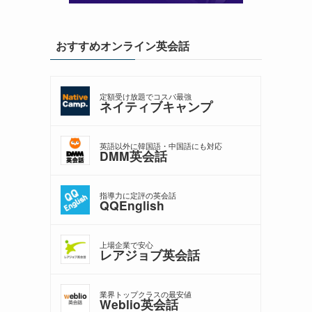
おすすめオンライン英会話
定額受け放題でコスパ最強
ネイティブキャンプ
英語以外に韓国語・中国語にも対応
DMM英会話
指導力に定評の英会話
QQEnglish
上場企業で安心
レアジョブ英会話
業界トップクラスの最安値
Weblio英会話