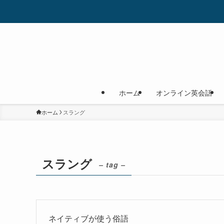
ホーム
オンライン英会話
ホーム
スラング
スラング
– tag –
ネイティブが使う俗語