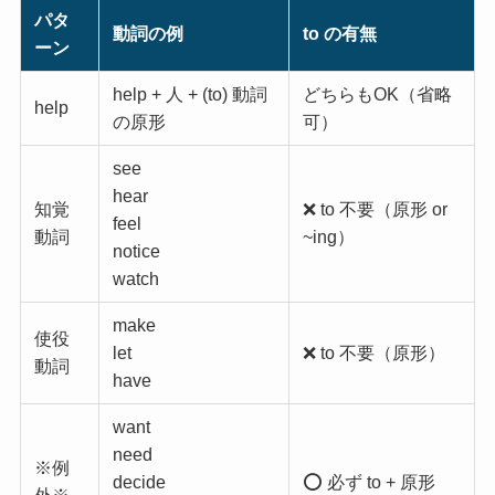
パタ
動詞の例
to の有無
ーン
help + 人 + (to) 動詞
どちらもOK（省略
help
の原形
可）
see
hear
知覚
❌ to 不要（原形 or
feel
動詞
~ing）
notice
watch
make
使役
let
❌ to 不要（原形）
動詞
have
want
need
※例
decide
⭕️ 必ず to + 原形