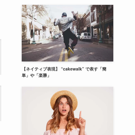
よ
【ネイティブ表現】 “cakewalk” で表す「簡
単」や「楽勝」