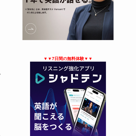
▼▼7日間の無料体験▼▼
グ
ま