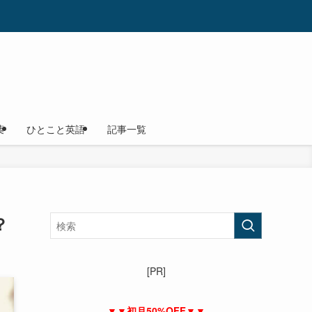
葉
ひとこと英語
記事一覧
？
[PR]
▼▼初月50%OFF▼▼