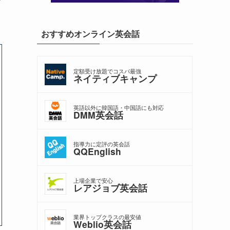
す
おすすめオンライン英会話
定額受け放題でコスパ最強
ネイティブキャンプ
英語以外に韓国語・中国語にも対応
DMM英会話
指導力に定評の英会話
QQEnglish
上場企業で安心
レアジョブ英会話
業界トップクラスの最安値
Weblio英会話