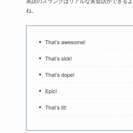
英語のスラングはリアルな英会話ができるよ
ね。
That’s awesome!
That’s sick!
That’s dope!
Epic!
That’s lit!