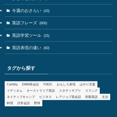
今週のおさらい
(43)
英語フレーズ
(600)
英語学習ツール
(15)
英語表現の違い
(60)
タグから探す
Cambly
DMM英会話
TOEIC
おもしろ表現
はやり言葉
イディオム
オーストラリア英語
スタディサプリ
スラング
ネイティブキャンプ
ビジネス
レアジョブ英会話
和製英語
文法
料理
日常会話
野球